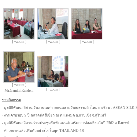
[ +zoom ]
[ +zoom ]
[ +zoom ]
[ +zoom ]
[ +zoom ]
Mr.Gamini Randeni
ข่าวกิจกรรม
-
มูลนิธิพัฒนาอีสาน จัดงานเทศกาลถนนสายวัฒนธรรมผ้าไหมอาเซียน : ASEAN SILK FES
-
งานครบรอบ 9 ปี ตลาดนัดสีเขียว ณ ต.แนงมุด อ.กาบเชิง จ.สุรินทร์
-
มูลนิธิพัฒนาอีสาน ร่วมประชุมรับฟังแผนส่งเสริมการท่องเที่ยวในปี 2562 จ.บึงกาฬ
-
ทำเกษตรแล้วปรับตัวอย่างไร ในยุค THAILAND 4.0