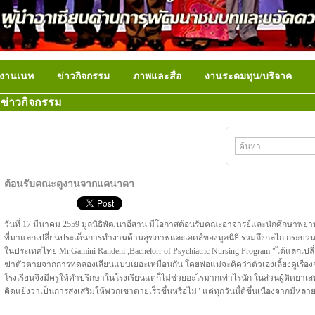
งานเนท
ข่าวกิจกรรม
ภาพและสื่อ
งานระดมทุน/บริจาค
ข่าวกิจกรรม
ต้อนรับคณะดูงานจากแคนาดา
วันที่ 17 มีนาคม 2559 มูลนิธิพัฒนาอีสาน มีโอกาสต้อนรับคณะอาจารย์และนักศึกษาพยาบา
ที่มาแลกเปลี่ยนประเด็นการทำงานด้านสุขภาพและเอดส์ของมูลนิธิ รวมถึงกลไก ก
ในประเทศไทย Mr.Gamini Randeni ,Bachelorr of Psychiatric Nursing Program "ได้แลกเปล
ฆ่าตัวตายจากการทดลองเลียนแบบเยอะเหมือนกัน โดยพ่อแม่จะคิดว่าตัวเองเลี้ยงดูเรื่องก
โรงเรียนจึงมีครูให้คำปรึกษาในโรงเรียนแต่ก็ไม่ช่วยอะไรมากเท่าไรนัก ในส่วนผู้ติดยาเสพติ
คิดแย้งว่าเป็นการส่งเสริมให้พวกเขาตายเร็วขึ้นหรือไม่" แต่ทุกวันนี้ดีขึ้นเนื่องจากม