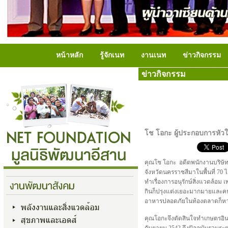
หน้าหลัก
รู้จักเนท
งานเนท
ข่าวกิจกรรม
ข่าวกิจกรรม
โช โอกะ ผู้ประกอบการหัวใ
คุณโช โอกะ อดีตพนักงานบริษัทผ
จังหวัดนครราชสีมาในพื้นที่ 70 ไ
ทำเรื่องการอนุรักษ์สิ่งแวดล้อ
กินก็ปรุงแต่งเยอะมากมายและคน
อาหารปลอดภัยในท้องตลาดก็หาไ
คุณโอกะจึงตัดสินใจทำเกษตรอินทร