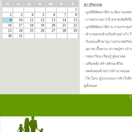
อา
จ.
อ.
พ.
พฤ
ศ.
ส.
ข่าวกิจกรรม
1
-
มูลนิธิพัฒนาอีสาน จัดงานเท
2
3
4
5
6
7
8
-
งานครบรอบ 9 ปี ตลาดนัดสีเขีย
9
10
11
12
13
14
15
16
17
18
19
20
21
22
-
มูลนิธิพัฒนาอีสาน ร่วมประชุมร
23
24
25
26
27
28
29
-
ทำเกษตรแล้วปรับตัวอย่างไร 
30
31
-
รับคณะศึกษาดูงานประเทศกัม
-
สุภาพ เกื้อทาน ปราชญ์ชาวบ้า
-
รอยเกวียน เรียนรู้ สู่อนาคต
-
เสริมพลัง สร้างทักษะชีวิต
-
ลดต้นทุนด้วยการทำนาหยอด
-
โช โอกะ ผู้ประกอบการหัวใจสีเ
ดูทั้งหมด
C
E