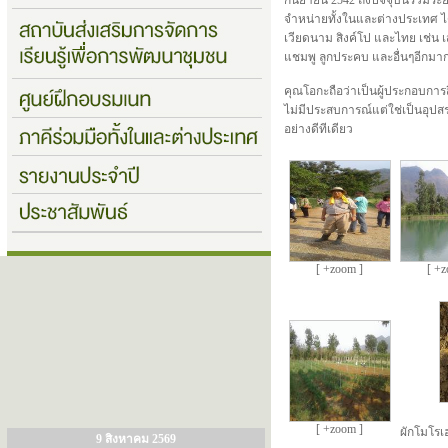
กันยายน 2542 ถึงปัจจุบันรวมร
จำหน่ายทั้งในและต่างประเทศ ได้แ
เวียดนาม สิงค์โป และไทย เช่น เส
แชมพู ลูกประคบ และอื่นๆอีกมา
คุณโอกะถือว่าเป็นผู้ประกอบกา
ไม่มีประสบการณ์แต่ใช่เป็นอุปสรร
อย่างดีทีเดียว
[ +zoom ]
[ +z
[ +zoom ]
ผักโมโรเฮ
9 สิงหาคม 2569