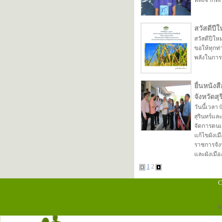
หลังจากที่
สวัสดีปีใ
สวัสดีปีใหม
ขอให้ทุกท
พลังในกา
ยื่นหนัง
จังหวัดสุ
วันนี้เวลา
สุรินทร์แล
จัดการตนเ
แก้ไขผังเมื
ราชการจัง
และผังเมือง
1
2
C
E