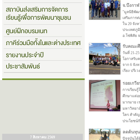
จ.บึงกาฬ
"มูลนิธิพั
เสริมการท่
ใน 20 จังห
ประเทศภูมิ
อ.โซ่พิสัย 
รับคณะศ
วันที่ 21-
โอกาสรับ
จาก 6 จังห
เรียง ปรี
รอยเกวียน
การเรียนรู้
ศึกษาแต่อยู
มากมาย เรา
มหาวิทยาล
ใคร สำคัญอย
ประโยชน์กั
ลดต้นทุ
7 สิงหาคม 2569
ปัจจุบันได