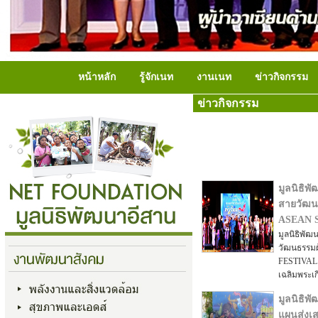
หน้าหลัก
รู้จักเนท
งานเนท
ข่าวกิจกรรม
ข่าวกิจกรรม
มูลนิธิ
สายวัฒน
ASEAN SI
มูลนิธิพั
วัฒนธรรม
FESTIVAL 2
เฉลิมพระเกี
มูลนิธิพ
แผนส่งเส