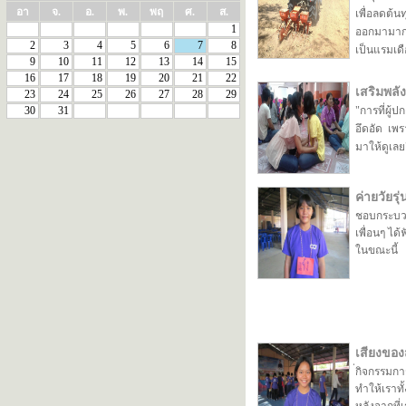
อา
จ.
อ.
พ.
พฤ
ศ.
ส.
เพื่อลดต้
1
ออกมามากม
2
3
4
5
6
7
8
เป็นแรมเด
9
10
11
12
13
14
15
16
17
18
19
20
21
22
เสริมพลัง
23
24
25
26
27
28
29
30
31
"การที่ผู้ป
อึดอัด เพ
มาให้ดูเลย
ค่ายวัยร
ชอบกระบวนก
เพื่อนๆ ได้
ในขณะนี้
เสียงขอ
่กิจกรรมก
ทำให้เราทั้